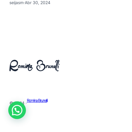
seijasm
·
Abr 30, 2024
Romina Brunelli
© 2024 ·