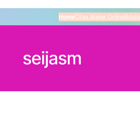
Home
Citas Atelier Online
Bouti
seijasm