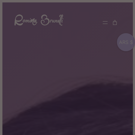
ARS $