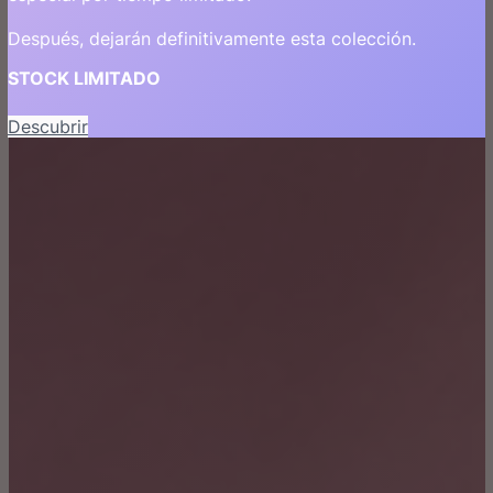
Después, dejarán definitivamente esta colección.
STOCK LIMITADO
Descubrir