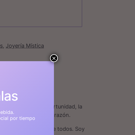
s
, 
Joyería Mística
×
alas
la adversidad en oportunidad, la
ebida.
 mirada elevada del corazón.
ecial por tiempo
a mi mayor bien y el de todos. Soy