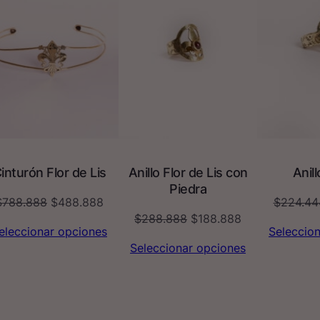
inturón Flor de Lis
Anillo Flor de Lis con
Anil
Piedra
El
El
$
788.888
$
488.888
$
224.44
El
El
$
288.888
$
188.888
precio
precio
eleccionar opciones
Seleccio
precio
precio
original
actual
Seleccionar opciones
original
actual
era:
es:
era:
es:
888.
$788.888.
$488.888.
$288.888.
$188.888.