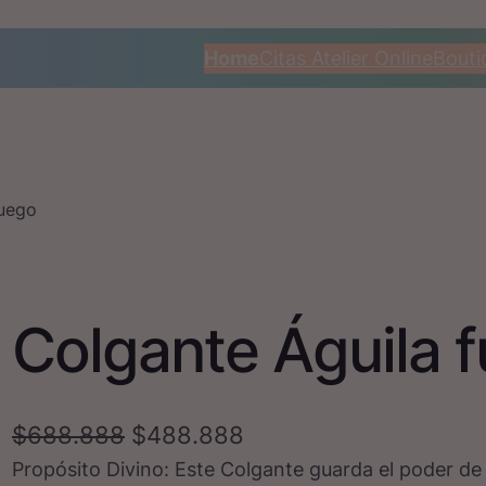
Home
Citas Atelier Online
Bouti
fuego
Colgante Águila 
E
E
$
688.888
$
488.888
Propósito Divino: Este Colgante guarda el poder de
l
l