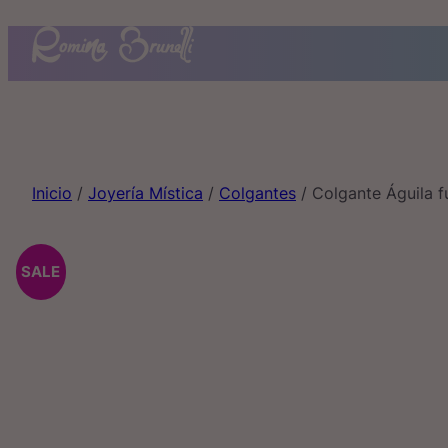
Saltar
al
contenido
Inicio
/
Joyería Mística
/
Colgantes
/ Colgante Águila 
SALE