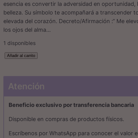
esencia es convertir la adversidad en oportunidad, l
p
p
belleza. Su símbolo te acompañará a transcender to
r
r
elevada del corazón. Decreto/Afirmación :“ Me elev
e
e
los ojos del alma…
c
c
1 disponibles
i
i
C
Añadir al carrito
o
o
o
o
a
l
r
c
g
Atención
a
i
t
n
g
u
Beneficio exclusivo por transferencia bancaria
t
i
a
e
Disponible en compras de productos físicos.
n
l
Á
Escríbenos por WhatsApp para conocer el valor e
g
a
e