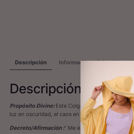
Descripción
Información adicional
Descripción
Propósito Divino:
Este Colgante guarda el poder 
luz en oscuridad, el caos en belleza. Su símbolo
Decreto/Afirmación :
“ Me elevo sobre toda situa