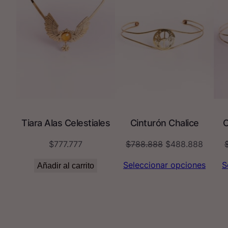
Tiara Alas Celestiales
Cinturón Chalice
C
El
El
$
777.777
$
788.888
$
488.888
precio
precio
Seleccionar opciones
S
Añadir al carrito
original
actual
era:
es:
$788.888.
$488.