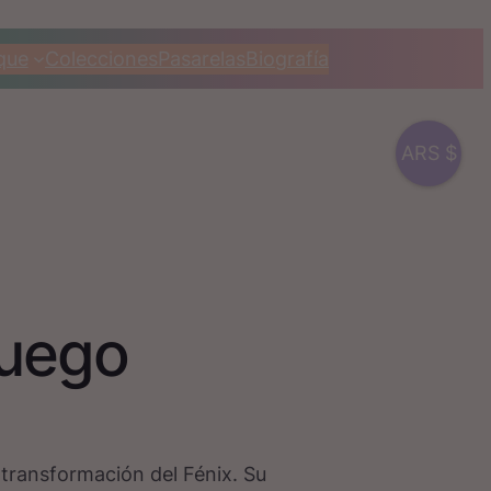
que
Colecciones
Pasarelas
Biografía
ARS $
fuego
 transformación del Fénix. Su